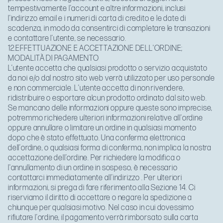
tempestivamente l’account e altre informazioni, inclusi
l’indirizzo email e i numeri di carta di credito e le date di
scadenza, in modo da consentirci di completare le transazioni
e contattare l’utente, se necessario.
12.EFFETTUAZIONE E ACCETTAZIONE DELL'ORDINE;
MODALITÀ DI PAGAMENTO
L’utente accetta che qualsiasi prodotto o servizio acquistato
da noi e/o dal nostro sito web verrà utilizzato per uso personale
e non commerciale. L'utente accetta di non rivendere,
ridistribuire o esportare alcun prodotto ordinato dal sito web.
Se mancano delle informazioni oppure queste sono imprecise,
potremmo richiedere ulteriori informazioni relative all’ordine
oppure annullare o limitare un ordine in qualsiasi momento
dopo che è stato effettuato. Una conferma elettronica
dell’ordine, o qualsiasi forma di conferma, non implica la nostra
accettazione dell’ordine. Per richiedere la modifica o
l'annullamento di un ordine in sospeso, è necessario
contattarci immediatamente all’indirizzo
. Per ulteriori
informazioni, si prega di fare riferimento alla Sezione 14. Ci
riserviamo il diritto di accettare o negare la spedizione a
chiunque per qualsiasi motivo. Nel caso in cui dovessimo
rifiutare l’ordine, il pagamento verrà rimborsato sulla carta