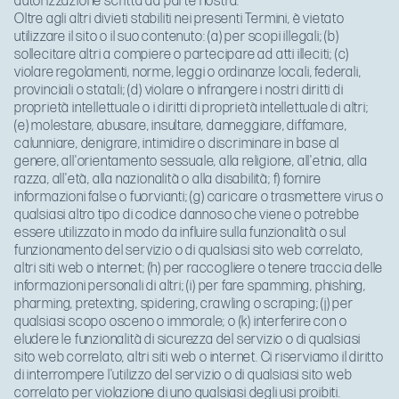
autorizzazione scritta da parte nostra.
Oltre agli altri divieti stabiliti nei presenti Termini, è vietato
utilizzare il sito o il suo contenuto: (a) per scopi illegali; (b)
sollecitare altri a compiere o partecipare ad atti illeciti; (c)
violare regolamenti, norme, leggi o ordinanze locali, federali,
provinciali o statali; (d) violare o infrangere i nostri diritti di
proprietà intellettuale o i diritti di proprietà intellettuale di altri;
(e) molestare, abusare, insultare, danneggiare, diffamare,
calunniare, denigrare, intimidire o discriminare in base al
genere, all'orientamento sessuale, alla religione, all'etnia, alla
razza, all'età, alla nazionalità o alla disabilità; f) fornire
informazioni false o fuorvianti; (g) caricare o trasmettere virus o
qualsiasi altro tipo di codice dannoso che viene o potrebbe
essere utilizzato in modo da influire sulla funzionalità o sul
funzionamento del servizio o di qualsiasi sito web correlato,
altri siti web o internet; (h) per raccogliere o tenere traccia delle
informazioni personali di altri; (i) per fare spamming, phishing,
pharming, pretexting, spidering, crawling o scraping; (j) per
qualsiasi scopo osceno o immorale; o (k) interferire con o
eludere le funzionalità di sicurezza del servizio o di qualsiasi
sito web correlato, altri siti web o internet. Ci riserviamo il diritto
di interrompere l'utilizzo del servizio o di qualsiasi sito web
correlato per violazione di uno qualsiasi degli usi proibiti.