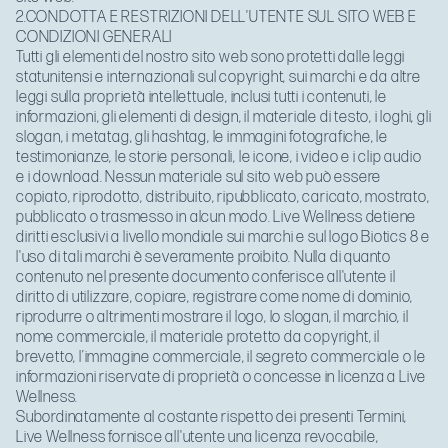
2.CONDOTTA E RESTRIZIONI DELL'UTENTE SUL SITO WEB E
CONDIZIONI GENERALI
Tutti gli elementi del nostro sito web sono protetti dalle leggi
statunitensi e internazionali sul copyright, sui marchi e da altre
leggi sulla proprietà intellettuale, inclusi tutti i contenuti, le
informazioni, gli elementi di design, il materiale di testo, i loghi, gli
slogan, i metatag, gli hashtag, le immagini fotografiche, le
testimonianze, le storie personali, le icone, i video e i clip audio
e i download. Nessun materiale sul sito web può essere
copiato, riprodotto, distribuito, ripubblicato, caricato, mostrato,
pubblicato o trasmesso in alcun modo. Live Wellness detiene
diritti esclusivi a livello mondiale sui marchi e sul logo Biotics 8 e
l'uso di tali marchi è severamente proibito. Nulla di quanto
contenuto nel presente documento conferisce all'utente il
diritto di utilizzare, copiare, registrare come nome di dominio,
riprodurre o altrimenti mostrare il logo, lo slogan, il marchio, il
nome commerciale, il materiale protetto da copyright, il
brevetto, l’immagine commerciale, il segreto commerciale o le
informazioni riservate di proprietà o concesse in licenza a Live
Wellness.
Subordinatamente al costante rispetto dei presenti Termini,
Live Wellness fornisce all'utente una licenza revocabile,