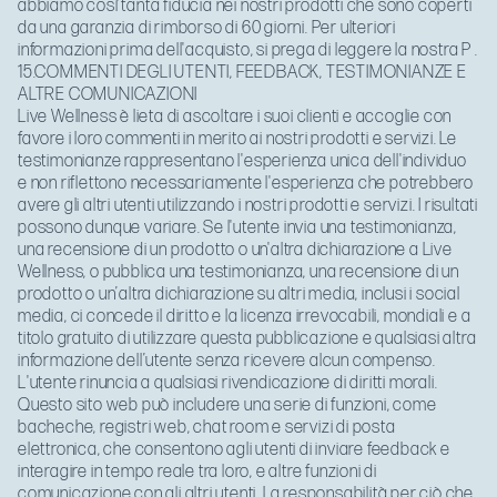
abbiamo così tanta fiducia nei nostri prodotti che sono coperti
da una garanzia di rimborso di 60 giorni. Per ulteriori
informazioni prima dell'acquisto, si prega di leggere la nostra
P
.
15.COMMENTI DEGLI UTENTI, FEEDBACK, TESTIMONIANZE E
ALTRE COMUNICAZIONI
Live Wellness è lieta di ascoltare i suoi clienti e accoglie con
favore i loro commenti in merito ai nostri prodotti e servizi. Le
testimonianze rappresentano l'esperienza unica dell'individuo
e non riflettono necessariamente l'esperienza che potrebbero
avere gli altri utenti utilizzando i nostri prodotti e servizi. I risultati
possono dunque variare. Se l'utente invia una testimonianza,
una recensione di un prodotto o un'altra dichiarazione a Live
Wellness, o pubblica una testimonianza, una recensione di un
prodotto o un’altra dichiarazione su altri media, inclusi i social
media, ci concede il diritto e la licenza irrevocabili, mondiali e a
titolo gratuito di utilizzare questa pubblicazione e qualsiasi altra
informazione dell’utente senza ricevere alcun compenso.
L'utente rinuncia a qualsiasi rivendicazione di diritti morali.
Questo sito web può includere una serie di funzioni, come
bacheche, registri web, chat room e servizi di posta
elettronica, che consentono agli utenti di inviare feedback e
interagire in tempo reale tra loro, e altre funzioni di
comunicazione con gli altri utenti. La responsabilità per ciò che