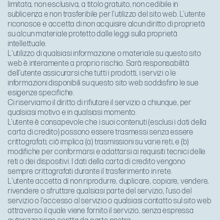
limitata, non esclusiva, a titolo gratuito, non cedibile in
sublicenza e non trasferibile per l'utilizzo del sito web. L’utente
riconosce e accetta di non acquisire alcun diritto di proprietà
su alcun materiale protetto dalle leggi sulla proprietà
intellettuale.
L'utilizzo di qualsiasi informazione o materiale su questo sito
web è interamente a proprio rischio. Sarà responsabilità
dell’utente assicurarsi che tutti i prodotti, i servizi o le
informazioni disponibili su questo sito web soddisfino le sue
esigenze specifiche.
Ci riserviamo il diritto di rifiutare il servizio a chiunque, per
qualsiasi motivo e in qualsiasi momento.
L’utente è consapevole che i suoi contenuti (esclusi i dati della
carta di credito) possono essere trasmessi senza essere
crittografati; ciò implica (a) trasmissioni su varie reti, e (b)
modifiche per conformarsi e adattarsi ai requisiti tecnici delle
reti o dei dispositivi. I dati della carta di credito vengono
sempre crittografati durante il trasferimento in rete.
L'utente accetta di non riprodurre, duplicare, copiare, vendere,
rivendere o sfruttare qualsiasi parte del servizio, l'uso del
servizio o l'accesso al servizio o qualsiasi contatto sul sito web
attraverso il quale viene fornito il servizio, senza espressa