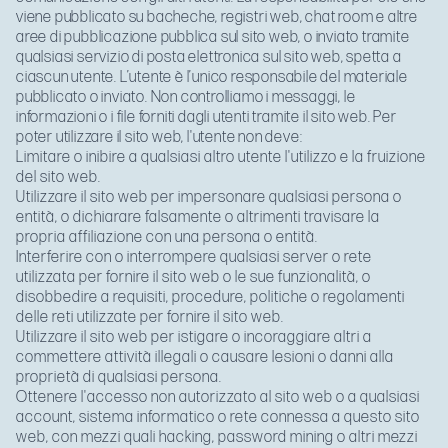
viene pubblicato su bacheche, registri web, chat room e altre
aree di pubblicazione pubblica sul sito web, o inviato tramite
qualsiasi servizio di posta elettronica sul sito web, spetta a
ciascun utente. L’utente è l’unico responsabile del materiale
pubblicato o inviato. Non controlliamo i messaggi, le
informazioni o i file forniti dagli utenti tramite il sito web. Per
poter utilizzare il sito web, l'utente non deve:
Limitare o inibire a qualsiasi altro utente l'utilizzo e la fruizione
del sito web.
Utilizzare il sito web per impersonare qualsiasi persona o
entità, o dichiarare falsamente o altrimenti travisare la
propria affiliazione con una persona o entità.
Interferire con o interrompere qualsiasi server o rete
utilizzata per fornire il sito web o le sue funzionalità, o
disobbedire a requisiti, procedure, politiche o regolamenti
delle reti utilizzate per fornire il sito web.
Utilizzare il sito web per istigare o incoraggiare altri a
commettere attività illegali o causare lesioni o danni alla
proprietà di qualsiasi persona.
Ottenere l'accesso non autorizzato al sito web o a qualsiasi
account, sistema informatico o rete connessa a questo sito
web, con mezzi quali hacking, password mining o altri mezzi