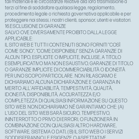
tali materiali e le circostanze relative alla loro trasmissione a
terzi al fine di soddisfare qualsiasi legge, regolamento,
procedimento legale o richiesta governativa applicabile e per
proteggere noi stessi, i nostri clienti, sponsor, utenti e visitatori.
16.ESCLUSIONE DI GARANZIE
SALVO OVE DIVERSAMENTE PROIBITO DALLA LEGGE
APPLICABILE:
IL SITO WEB E TUTTI I CONTENUTI SONO FORNITI "COSÌ
COME SONO", "COME DISPONIBILI" SENZA GARANZIE DI
ALCUN TIPO, ESPLICITE O IMPLICITE, INCLUSE, A TITOLO
ESEMPLIFICATIVO MA NON ESAUSTIVO, GARANZIE DI TITOLO
O GARANZIE IMPLICITE DI COMMERCIABILITÀ O IDONEITÀ
PER UNO SCOPO PARTICOLARE. NON RILASCIAMO E
DICHIARIAMO ALCUNA DICHIARAZIONE E GARANZIA IN
MERITO ALL'AFFIDABILITÀ, TEMPESTIVITÀ, QUALITÀ,
IDONEITÀ, DISPONIBILITÀ, ACCURATEZZA E/O
COMPLETEZZA DI QUALSIASI INFORMAZIONE SU QUESTO
SITO WEB. NON DICHIARIAMO NÉ GARANTIAMO CHE: (A)
L'USO DEL SITO WEB SARÀ SICURO, TEMPESTIVO,
ININTERROTTO O PRIVO DI ERRORI, O FUNZIONERÀ IN
COMBINAZIONE CON QUALSIASI ALTRO HARDWARE,
SOFTWARE, SISTEMA O DATI, ( B) IL SITO WEB O I SERVIZI
SODDISFERANNO LE ESIGENZE O ASPETTATIVE