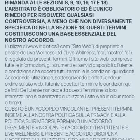
RIMANDA ALLE SEZIONI 8, 9, 10, 16, 17 E 18).
L'ARBITRATO È OBBLIGATORIO ED È L'UNICO
RIMEDIO PER RISOLVERE QUALSIASI
CONTROVERSIA, A MENO CHE NON DIVERSAMENTE
SPECIFICATO NELLA SEZIONE 18. QUESTI TERMINI
COSTITUISCONO UNA BASE ESSENZIALE DEL
NOSTRO ACCORDO.
L'utilizzo di www.it.biotics8.com ("Sito Web"), di proprietà e
gestito da Live Wellness Ltd. ("Live Wellness", "noi", "nostro", "ci"),
è regolato dai presenti Termini. Offriamo il sito web, comprese
tutte le informazioni, gli strumenti e i servizi disponibili all'utente,
a condizione che accetti tutti i termini e le condizioni qui indicati.
Accedendo, utilizzando, sottoscrivendo o effettuando un
ordine sul sito web, l’utente accetta i termini e le condizioni qui
definiti. Se l’utente non accetta questi Termini nella loro
interezza, non è autorizzato a utilizzare il sito web in alcun modo
o forma.
QUESTO È UN ACCORDO VINCOLANTE. I PRESENTI TERMINI,
INSIEME ALLA NOSTRA
POLITICA SULLA PRIVACY
E ALLA
POLITICA SUI RIMBORSI
, FORMANO UN ACCORDO
LEGALMENTE VINCOLANTE ("ACCORDO") TRA L’UTENTE E
LIVE WELLNESS. IL PRESENTE ACCORDO DISCIPLINA