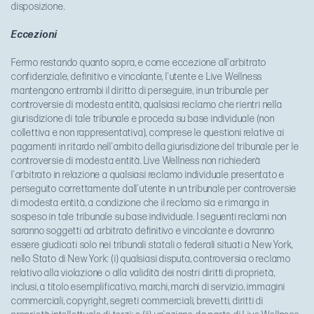
disposizione.
Eccezioni
Fermo restando quanto sopra, e come eccezione all'arbitrato
confidenziale, definitivo e vincolante, l'utente e Live Wellness
mantengono entrambi il diritto di perseguire, in un tribunale per
controversie di modesta entità, qualsiasi reclamo che rientri nella
giurisdizione di tale tribunale e proceda su base individuale (non
collettiva e non rappresentativa), comprese le questioni relative ai
pagamenti in ritardo nell'ambito della giurisdizione del tribunale per le
controversie di modesta entità. Live Wellness non richiederà
l'arbitrato in relazione a qualsiasi reclamo individuale presentato e
perseguito correttamente dall'utente in un tribunale per controversie
di modesta entità, a condizione che il reclamo sia e rimanga in
sospeso in tale tribunale su base individuale. I seguenti reclami non
saranno soggetti ad arbitrato definitivo e vincolante e dovranno
essere giudicati solo nei tribunali statali o federali situati a New York,
nello Stato di New York: (i) qualsiasi disputa, controversia o reclamo
relativo alla violazione o alla validità dei nostri diritti di proprietà,
inclusi, a titolo esemplificativo, marchi, marchi di servizio, immagini
commerciali, copyright, segreti commerciali, brevetti, diritti di