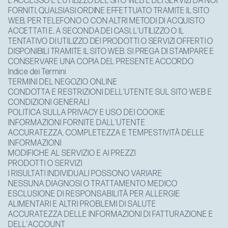
L'ACCESSO E L'UTILIZZO DEL SITO WEB E DEI SERVIZI DA NOI
FORNITI, QUALSIASI ORDINE EFFETTUATO TRAMITE IL SITO
WEB, PER TELEFONO O CON ALTRI METODI DI ACQUISTO
ACCETTATI E, A SECONDA DEI CASI, L'UTILIZZO O IL
TENTATIVO DI UTILIZZO DEI PRODOTTI O SERVIZI OFFERTI O
DISPONIBILI TRAMITE IL SITO WEB. SI PREGA DI STAMPARE E
CONSERVARE UNA COPIA DEL PRESENTE ACCORDO.
Indice dei Termini
TERMINI DEL NEGOZIO ONLINE
CONDOTTA E RESTRIZIONI DELL'UTENTE SUL SITO WEB E
CONDIZIONI GENERALI
POLITICA SULLA PRIVACY E USO DEI COOKIE
INFORMAZIONI FORNITE DALL'UTENTE
ACCURATEZZA, COMPLETEZZA E TEMPESTIVITÀ DELLE
INFORMAZIONI
MODIFICHE AL SERVIZIO E AI PREZZI
PRODOTTI O SERVIZI
I RISULTATI INDIVIDUALI POSSONO VARIARE
NESSUNA DIAGNOSI O TRATTAMENTO MEDICO
ESCLUSIONE DI RESPONSABILITÀ PER ALLERGIE
ALIMENTARI E ALTRI PROBLEMI DI SALUTE
ACCURATEZZA DELLE INFORMAZIONI DI FATTURAZIONE E
DELL'ACCOUNT