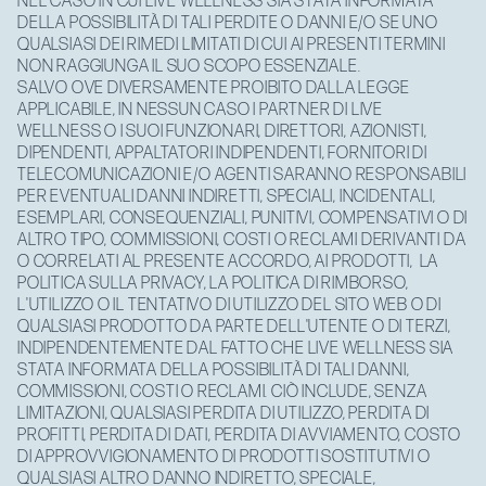
NEL CASO IN CUI LIVE WELLNESS SIA STATA INFORMATA
DELLA POSSIBILITÀ DI TALI PERDITE O DANNI E/O SE UNO
QUALSIASI DEI RIMEDI LIMITATI DI CUI AI PRESENTI TERMINI
NON RAGGIUNGA IL SUO SCOPO ESSENZIALE.
SALVO OVE DIVERSAMENTE PROIBITO DALLA LEGGE
APPLICABILE, IN NESSUN CASO I PARTNER DI LIVE
WELLNESS O I SUOI FUNZIONARI, DIRETTORI, AZIONISTI,
DIPENDENTI, APPALTATORI INDIPENDENTI, FORNITORI DI
TELECOMUNICAZIONI E/O AGENTI SARANNO RESPONSABILI
PER EVENTUALI DANNI INDIRETTI, SPECIALI, INCIDENTALI,
ESEMPLARI, CONSEQUENZIALI, PUNITIVI, COMPENSATIVI O DI
ALTRO TIPO, COMMISSIONI, COSTI O RECLAMI DERIVANTI DA
O CORRELATI AL PRESENTE ACCORDO, AI PRODOTTI, LA
POLITICA SULLA PRIVACY, LA POLITICA DI RIMBORSO,
L'UTILIZZO O IL TENTATIVO DI UTILIZZO DEL SITO WEB O DI
QUALSIASI PRODOTTO DA PARTE DELL'UTENTE O DI TERZI,
INDIPENDENTEMENTE DAL FATTO CHE LIVE WELLNESS SIA
STATA INFORMATA DELLA POSSIBILITÀ DI TALI DANNI,
COMMISSIONI, COSTI O RECLAMI. CIÒ INCLUDE, SENZA
LIMITAZIONI, QUALSIASI PERDITA DI UTILIZZO, PERDITA DI
PROFITTI, PERDITA DI DATI, PERDITA DI AVVIAMENTO, COSTO
DI APPROVVIGIONAMENTO DI PRODOTTI SOSTITUTIVI O
QUALSIASI ALTRO DANNO INDIRETTO, SPECIALE,