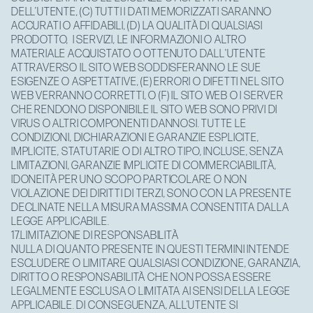
DELL’UTENTE, (C) TUTTI I DATI MEMORIZZATI SARANNO
ACCURATI O AFFIDABILI, (D) LA QUALITÀ DI QUALSIASI
PRODOTTO, I SERVIZI, LE INFORMAZIONI O ALTRO
MATERIALE ACQUISTATO O OTTENUTO DALL'UTENTE
ATTRAVERSO IL SITO WEB SODDISFERANNO LE SUE
ESIGENZE O ASPETTATIVE, (E) ERRORI O DIFETTI NEL SITO
WEB VERRANNO CORRETTI, O (F) IL SITO WEB O I SERVER
CHE RENDONO DISPONIBILE IL SITO WEB SONO PRIVI DI
VIRUS O ALTRI COMPONENTI DANNOSI. TUTTE LE
CONDIZIONI, DICHIARAZIONI E GARANZIE ESPLICITE,
IMPLICITE, STATUTARIE O DI ALTRO TIPO, INCLUSE, SENZA
LIMITAZIONI, GARANZIE IMPLICITE DI COMMERCIABILITÀ,
IDONEITÀ PER UNO SCOPO PARTICOLARE O NON
VIOLAZIONE DEI DIRITTI DI TERZI, SONO CON LA PRESENTE
DECLINATE NELLA MISURA MASSIMA CONSENTITA DALLA
LEGGE APPLICABILE.
17.LIMITAZIONE DI RESPONSABILITÀ
NULLA DI QUANTO PRESENTE IN QUESTI TERMINI INTENDE
ESCLUDERE O LIMITARE QUALSIASI CONDIZIONE, GARANZIA,
DIRITTO O RESPONSABILITÀ CHE NON POSSA ESSERE
LEGALMENTE ESCLUSA O LIMITATA AI SENSI DELLA LEGGE
APPLICABILE. DI CONSEGUENZA, ALL’UTENTE SI