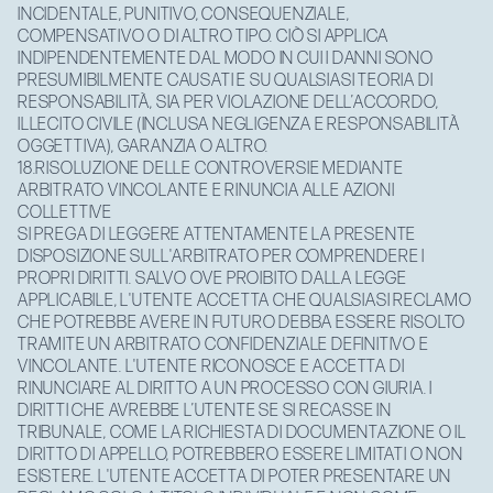
INCIDENTALE, PUNITIVO, CONSEQUENZIALE,
COMPENSATIVO O DI ALTRO TIPO. CIÒ SI APPLICA
INDIPENDENTEMENTE DAL MODO IN CUI I DANNI SONO
PRESUMIBILMENTE CAUSATI E SU QUALSIASI TEORIA DI
RESPONSABILITÀ, SIA PER VIOLAZIONE DELL’ACCORDO,
ILLECITO CIVILE (INCLUSA NEGLIGENZA E RESPONSABILITÀ
OGGETTIVA), GARANZIA O ALTRO.
18.RISOLUZIONE DELLE CONTROVERSIE MEDIANTE
ARBITRATO VINCOLANTE E RINUNCIA ALLE AZIONI
COLLETTIVE
SI PREGA DI LEGGERE ATTENTAMENTE LA PRESENTE
DISPOSIZIONE SULL'ARBITRATO PER COMPRENDERE I
PROPRI DIRITTI. SALVO OVE PROIBITO DALLA LEGGE
APPLICABILE, L'UTENTE ACCETTA CHE QUALSIASI RECLAMO
CHE POTREBBE AVERE IN FUTURO DEBBA ESSERE RISOLTO
TRAMITE UN ARBITRATO CONFIDENZIALE DEFINITIVO E
VINCOLANTE. L'UTENTE RICONOSCE E ACCETTA DI
RINUNCIARE AL DIRITTO A UN PROCESSO CON GIURIA. I
DIRITTI CHE AVREBBE L’UTENTE SE SI RECASSE IN
TRIBUNALE, COME LA RICHIESTA DI DOCUMENTAZIONE O IL
DIRITTO DI APPELLO, POTREBBERO ESSERE LIMITATI O NON
ESISTERE. L'UTENTE ACCETTA DI POTER PRESENTARE UN