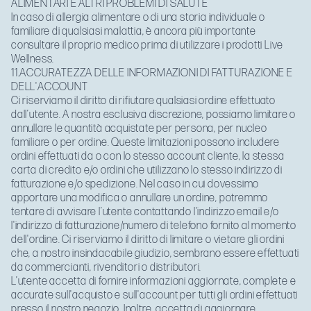
ALIMENTARI E ALTRI PROBLEMI DI SALUTE
In caso di allergia alimentare o di una storia individuale o
familiare di qualsiasi malattia, è ancora più importante
consultare il proprio medico prima di utilizzare i prodotti Live
Wellness.
11.ACCURATEZZA DELLE INFORMAZIONI DI FATTURAZIONE E
DELL'ACCOUNT
Ci riserviamo il diritto di rifiutare qualsiasi ordine effettuato
dall’utente. A nostra esclusiva discrezione, possiamo limitare o
annullare le quantità acquistate per persona, per nucleo
familiare o per ordine. Queste limitazioni possono includere
ordini effettuati da o con lo stesso account cliente, la stessa
carta di credito e/o ordini che utilizzano lo stesso indirizzo di
fatturazione e/o spedizione. Nel caso in cui dovessimo
apportare una modifica o annullare un ordine, potremmo
tentare di avvisare l’utente contattando l'indirizzo email e/o
l'indirizzo di fatturazione/numero di telefono fornito al momento
dell'ordine. Ci riserviamo il diritto di limitare o vietare gli ordini
che, a nostro insindacabile giudizio, sembrano essere effettuati
da commercianti, rivenditori o distributori.
L’utente accetta di fornire informazioni aggiornate, complete e
accurate sull'acquisto e sull'account per tutti gli ordini effettuati
presso il nostro negozio. Inoltre, accetta di aggiornare