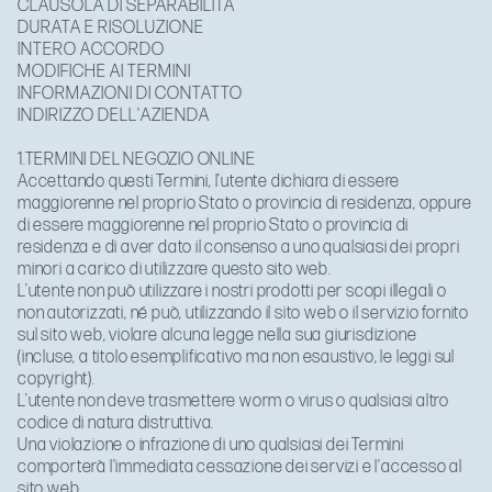
CLAUSOLA DI SEPARABILITÀ
DURATA E RISOLUZIONE
INTERO ACCORDO
MODIFICHE AI TERMINI
INFORMAZIONI DI CONTATTO
INDIRIZZO DELL'AZIENDA
1.TERMINI DEL NEGOZIO ONLINE
Accettando questi Termini, l’utente dichiara di essere
maggiorenne nel proprio Stato o provincia di residenza, oppure
di essere maggiorenne nel proprio Stato o provincia di
residenza e di aver dato il consenso a uno qualsiasi dei propri
minori a carico di utilizzare questo sito web.
L’utente non può utilizzare i nostri prodotti per scopi illegali o
non autorizzati, né può, utilizzando il sito web o il servizio fornito
sul sito web, violare alcuna legge nella sua giurisdizione
(incluse, a titolo esemplificativo ma non esaustivo, le leggi sul
copyright).
L’utente non deve trasmettere worm o virus o qualsiasi altro
codice di natura distruttiva.
Una violazione o infrazione di uno qualsiasi dei Termini
comporterà l'immediata cessazione dei servizi e l'accesso al
sito web.