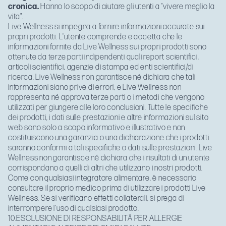
cronica.
Hanno lo scopo di aiutare gli utenti a "vivere meglio la
vita".
Live Wellness si impegna a fornire informazioni accurate sui
propri prodotti. L'utente comprende e accetta che le
informazioni fornite da Live Wellness sui propri prodotti sono
ottenute da terze parti indipendenti quali report scientifici,
articoli scientifici, agenzie di stampa ed enti scientifici/di
ricerca. Live Wellness non garantisce né dichiara che tali
informazioni siano prive di errori, e Live Wellness non
rappresenta né approva terze parti o i metodi che vengono
utilizzati per giungere alle loro conclusioni. Tutte le specifiche
dei prodotti, i dati sulle prestazioni e altre informazioni sul sito
web sono solo a scopo informativo e illustrativo e non
costituiscono una garanzia o una dichiarazione che i prodotti
saranno conformi a tali specifiche o dati sulle prestazioni. Live
Wellness non garantisce né dichiara che i risultati di un utente
corrispondano a quelli di altri che utilizzano i nostri prodotti.
Come con qualsiasi integratore alimentare, è necessario
consultare il proprio medico prima di utilizzare i prodotti Live
Wellness. Se si verificano effetti collaterali, si prega di
interrompere l'uso di qualsiasi prodotto.
10.ESCLUSIONE DI RESPONSABILITÀ PER ALLERGIE