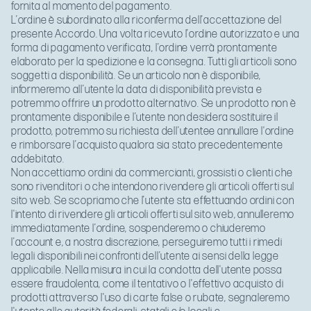
fornita al momento del pagamento.
L’ordine è subordinato alla riconferma dell’accettazione del
presente Accordo. Una volta ricevuto l’ordine autorizzato e una
forma di pagamento verificata, l’ordine verrà prontamente
elaborato per la spedizione e la consegna. Tutti gli articoli sono
soggetti a disponibilità. Se un articolo non è disponibile,
informeremo all’utente la data di disponibilità prevista e
potremmo offrire un prodotto alternativo. Se un prodotto non è
prontamente disponibile e l’utente non desidera sostituire il
prodotto, potremmo su richiesta dell’utentee annullare l'ordine
e rimborsare l’acquisto qualora sia stato precedentemente
addebitato.
Non accettiamo ordini da commercianti, grossisti o clienti che
sono rivenditori o che intendono rivendere gli articoli offerti sul
sito web. Se scopriamo che l’utente sta effettuando ordini con
l'intento di rivendere gli articoli offerti sul sito web, annulleremo
immediatamente l’ordine, sospenderemo o chiuderemo
l’account e, a nostra discrezione, perseguiremo tutti i rimedi
legali disponibili nei confronti dell’utente ai sensi della legge
applicabile. Nella misura in cui la condotta dell'utente possa
essere fraudolenta, come il tentativo o l'effettivo acquisto di
prodotti attraverso l'uso di carte false o rubate, segnaleremo