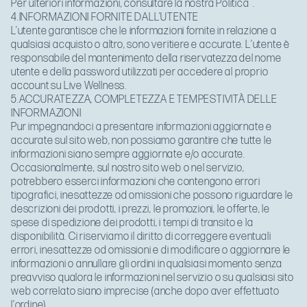
Per ulteriori informazioni, consultare la nostra
Politica
.
4.INFORMAZIONI FORNITE DALL’UTENTE
L’utente garantisce che le informazioni fornite in relazione a
qualsiasi acquisto o altro, sono veritiere e accurate. L'utente è
responsabile del mantenimento della riservatezza del nome
utente e della password utilizzati per accedere al proprio
account su Live Wellness.
5.ACCURATEZZA, COMPLETEZZA E TEMPESTIVITÀ DELLE
INFORMAZIONI
Pur impegnandoci a presentare informazioni aggiornate e
accurate sul sito web, non possiamo garantire che tutte le
informazioni siano sempre aggiornate e/o accurate.
Occasionalmente, sul nostro sito web o nel servizio,
potrebbero esserci informazioni che contengono errori
tipografici, inesattezze od omissioni che possono riguardare le
descrizioni dei prodotti, i prezzi, le promozioni, le offerte, le
spese di spedizione dei prodotti, i tempi di transito e la
disponibilità. Ci riserviamo il diritto di correggere eventuali
errori, inesattezze od omissioni e di modificare o aggiornare le
informazioni o annullare gli ordini in qualsiasi momento senza
preavviso qualora le informazioni nel servizio o su qualsiasi sito
web correlato siano imprecise (anche dopo aver effettuato
l'ordine).