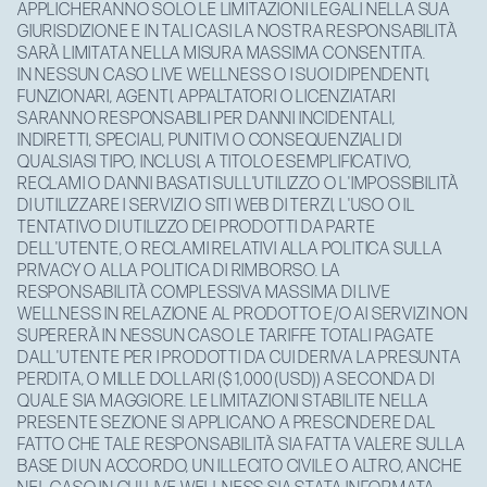
APPLICHERANNO SOLO LE LIMITAZIONI LEGALI NELLA SUA
GIURISDIZIONE E IN TALI CASI LA NOSTRA RESPONSABILITÀ
SARÀ LIMITATA NELLA MISURA MASSIMA CONSENTITA.
IN NESSUN CASO LIVE WELLNESS O I SUOI DIPENDENTI,
FUNZIONARI, AGENTI, APPALTATORI O LICENZIATARI
SARANNO RESPONSABILI PER DANNI INCIDENTALI,
INDIRETTI, SPECIALI, PUNITIVI O CONSEQUENZIALI DI
QUALSIASI TIPO, INCLUSI, A TITOLO ESEMPLIFICATIVO,
RECLAMI O DANNI BASATI SULL'UTILIZZO O L'IMPOSSIBILITÀ
DI UTILIZZARE I SERVIZI O SITI WEB DI TERZI, L'USO O IL
TENTATIVO DI UTILIZZO DEI PRODOTTI DA PARTE
DELL'UTENTE, O RECLAMI RELATIVI ALLA POLITICA SULLA
PRIVACY O ALLA POLITICA DI RIMBORSO. LA
RESPONSABILITÀ COMPLESSIVA MASSIMA DI LIVE
WELLNESS IN RELAZIONE AL PRODOTTO E/O AI SERVIZI NON
SUPERERÀ IN NESSUN CASO LE TARIFFE TOTALI PAGATE
DALL'UTENTE PER I PRODOTTI DA CUI DERIVA LA PRESUNTA
PERDITA, O MILLE DOLLARI ($ 1,000 (USD)) A SECONDA DI
QUALE SIA MAGGIORE. LE LIMITAZIONI STABILITE NELLA
PRESENTE SEZIONE SI APPLICANO A PRESCINDERE DAL
FATTO CHE TALE RESPONSABILITÀ SIA FATTA VALERE SULLA
BASE DI UN ACCORDO, UN ILLECITO CIVILE O ALTRO, ANCHE