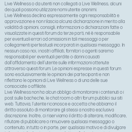
Live Wellness o da utenti non collegati a Live Wellness, alcuni
dei quali possono utilizzare nomi utente anonimi.
Live Wellness declina espressamente ogni responsabilità e
approvazione e non rilascia alcuna dichiarazione in merito alla
validità di opinioni, consigli, informazioni o dichiarazioni fatte o
visualizzate in questi forum da terze parti, né è responsabile
per eventuali errori od omissioni in tali messaggi o per
collegamenti ipertestuali incorporati in qualsiasi messaggio. In
nessun caso noi, i nostri affiliati, fornitori o agenti saremo
responsabili per eventuali perdite o danni causati
dall'affidamento dell’utente sulle informazioni ottenute
attraverso questi forum. Le opinioni espresse in questi forum
sono esclusivamente le opinioni dei partecipanti e non
riflettono le opinioni di Live Wellness o di una delle sue
consociate o affiliate.
Live Wellness non ha alcun obbligo di monitorare i contenuti o i
post sulle bacheche, le chat room o altri forum pubblici sui siti
web. Tuttavia, l’utente riconosce e accetta che abbiamo il
diritto assoluto di monitorare gli stessi a nostra esclusiva
discrezione. Inoltre, ci riserviamo il diritto di alterare, modificare,
rifiutare di pubblicare o rimuovere qualsiasi messaggio o
contenuto, in tutto o in parte, per qualsiasi motivo e di divulgare