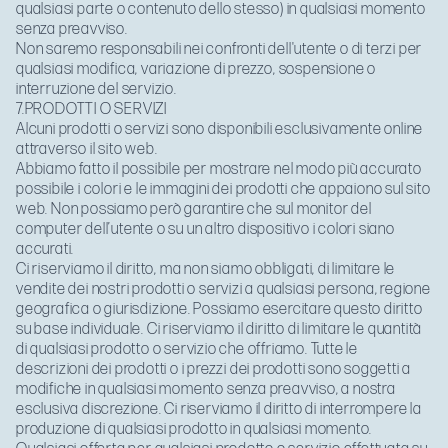
qualsiasi parte o contenuto dello stesso) in qualsiasi momento
senza preavviso.
Non saremo responsabili nei confronti dell'utente o di terzi per
qualsiasi modifica, variazione di prezzo, sospensione o
interruzione del servizio.
7.PRODOTTI O SERVIZI
Alcuni prodotti o servizi sono disponibili esclusivamente online
attraverso il sito web.
Abbiamo fatto il possibile per mostrare nel modo più accurato
possibile i colori e le immagini dei prodotti che appaiono sul sito
web. Non possiamo però garantire che sul monitor del
computer dell’utente o su un altro dispositivo i colori siano
accurati.
Ci riserviamo il diritto, ma non siamo obbligati, di limitare le
vendite dei nostri prodotti o servizi a qualsiasi persona, regione
geografica o giurisdizione. Possiamo esercitare questo diritto
su base individuale. Ci riserviamo il diritto di limitare le quantità
di qualsiasi prodotto o servizio che offriamo. Tutte le
descrizioni dei prodotti o i prezzi dei prodotti sono soggetti a
modifiche in qualsiasi momento senza preavviso, a nostra
esclusiva discrezione. Ci riserviamo il diritto di interrompere la
produzione di qualsiasi prodotto in qualsiasi momento.