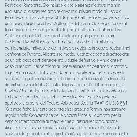
Politica di Rimborso. Ciò include, a titolo esemplificativo ma non
esaustivo, qualsiasi reclamo relativo in qualsiasi modo all'uso o al
tentativo di utilizzo dei prodotti da parte dell'utente e qualsiasi atto o
omissione da parte di Live Wellness o di terzi in relazione all'uso o al
tentativo di utilizzo dei prodotti da parte dell'utente. L'utente, Live
Wellness o qualsiasi terza parte coinvolta può presentare un
Reclamo. Live Wellness accetta di sottoporsi ad un arbitrato
confidenziale, individuale, definitivo e vincolante in caso di reclami nei
confronti dell'utente. Allo stesso modo, l'utente accetta di sottoporsi
ad un arbitrato confidenziale, individuale, definitivo e vincolante in
caso di reclami nei confronti di Live Wellness. Accettando l’arbitrato,
l'utente rinuncia al diritto di andare in tribunale e accetta invece di
sottoporre qualsiasi reclamo all'arbitrato confidenziale, individuale,
definitivo e vincolante. Questa disposizione sull'arbitrato in questa
Sezione 18 stabilisce i termini e le condizioni del nostro accordo per
l'arbitrato confidenziale, definitivo e vincolante ed è regolata e
applicabile ai sensi del Federal Arbitration Act (la "FAA"), 9 U.S.C. §§ 1-
16, e modifiche. L'utente accetta che i presenti Termini non saranno
regolati dalla Convenzione delle Nazioni Unite sui contratti per la
vendita internazionale di merci e che qualsiasi reclamo, azione,
disputa o controversia relativa ai presenti Termini, o all'utilizzo dei
servizi o dei prodotti o al rapporto sarà soggetta ai termini di questa