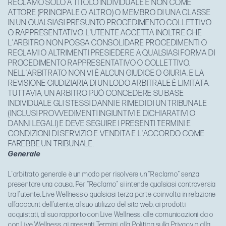
RECLAMO SOLO A TITOLO INDIVIDUALE E NON COME
ATTORE (PRINCIPALE O ALTRO) O MEMBRO DI UNA CLASSE
IN UN QUALSIASI PRESUNTO PROCEDIMENTO COLLETTIVO
O RAPPRESENTATIVO. L'UTENTE ACCETTA INOLTRE CHE
L'ARBITRO NON POSSA CONSOLIDARE PROCEDIMENTI O
RECLAMI O ALTRIMENTI PRESIEDERE A QUALSIASI FORMA DI
PROCEDIMENTO RAPPRESENTATIVO O COLLETTIVO.
NELL'ARBITRATO NON VI È ALCUN GIUDICE O GIURIA, E LA
REVISIONE GIUDIZIARIA DI UN LODO ARBITRALE È LIMITATA.
TUTTAVIA, UN ARBITRO PUÒ CONCEDERE SU BASE
INDIVIDUALE GLI STESSI DANNI E RIMEDI DI UN TRIBUNALE
(INCLUSI PROVVEDIMENTI INGIUNTIVI E DICHIARATIVI O
DANNI LEGALI) E DEVE SEGUIRE I PRESENTI TERMINI E
CONDIZIONI DI SERVIZIO E VENDITA E L'ACCORDO COME
FAREBBE UN TRIBUNALE.
Generale
L'arbitrato generale è un modo per risolvere un "Reclamo" senza
presentare una causa. Per "Reclamo" si intende qualsiasi controversia
tra l'utente, Live Wellness o qualsiasi terza parte coinvolta in relazione
all’account dell’utente, al suo utilizzo del sito web, ai prodotti
acquistati, al suo rapporto con Live Wellness, alle comunicazioni da o
con Live Wellness, ai presenti Termini, alla Politica sulla Privacy o alla