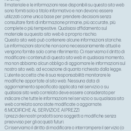
Il materiale e le informazioni rese disponibili su questo sito web
sono forniti solo a titolo informativo e non devono essere
utilizzati come unica base per prendere decisioni senza
consultare fonti di informazione primarie, più accurate, più
complete o più tempestive. Qualsiasi affidamento sul
materiale su questo sito web è a proprio rischio.
Questo sito web può contenere alcune informazioni storiche.
Le informazioni storiche non sono necessariamente attuali e
vengono fornite solo come riferimento. Ci riserviamo il diritto di
modificare i contenuti di questo sito web in qualsiasi momento,
ma non abbiamo alcun obbligo di aggiornare le informazioni sul
nostro sito web, ad eccezione di quanto richiesto dalla legge.
L’utente accetta che è sua responsabilità monitorare le
modifiche apportate al sito web. Nessuna data di
aggiornamento specificata applicata nel servizio o su
qualsiasi sito web correlato deve essere considerata per
indicare che tutte le informazioni nel servizio o su qualsiasi sito
web correlato sono state modificate o aggiornate.
6.MODIFICHE AL SERVIZIO E AI PREZZI
I prezzi dei nostri prodotti sono soggetti a modifiche senza
preavviso per gli acquisti futuri.
Ci riserviamo il diritto di modificare o interrompere il servizio (o