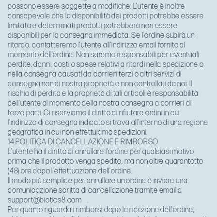
possono essere soggette a modifiche. L’utente è inoltre
consapevole che la disponibilità dei prodotti potrebbe essere
limitata e determinati prodotti potrebbero non essere
disponibili per la consegna immediata. Se l’ordine subirà un
ritardo, contatteremo l’utente all'indirizzo email fornito al
momento dell'ordine. Non saremo responsabili per eventuali
perdite, danni, costi o spese relativi a ritardi nella spedizione o
nella consegna causati da corrieri terzi o altri servizi di
consegna non di nostra proprietà e non controllati da noi. Il
rischio di perdita e la proprietà di tali articoli è responsabilità
dell’utente al momento della nostra consegna a corrieri di
terze parti. Ci riserviamo il diritto di rifiutare ordini in cui
l'indirizzo di consegna indicato si trova all'interno di una regione
geografica in cui non effettuiamo spedizioni.
14.POLITICA DI CANCELLAZIONE E RIMBORSO
L’utente ha il diritto di annullare l'ordine per qualsiasi motivo
prima che il prodotto venga spedito, ma non oltre quarantotto
(48) ore dopo l’effettuazione dell'ordine.
Il modo più semplice per annullare un ordine è inviare una
comunicazione scritta di cancellazione tramite email a
support@biotics8.com
.
Per quanto riguarda i rimborsi dopo la ricezione dell’ordine,