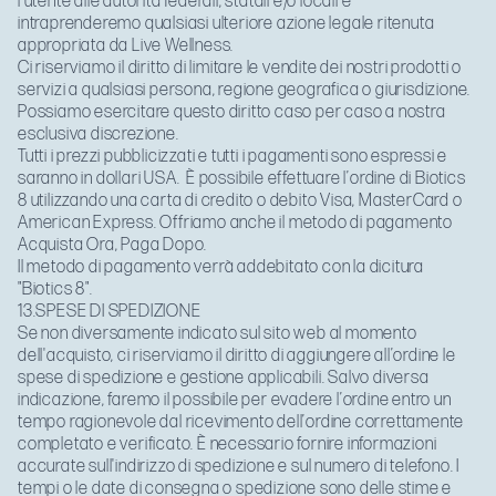
l'utente alle autorità federali, statali e/o locali e
intraprenderemo qualsiasi ulteriore azione legale ritenuta
appropriata da Live Wellness.
Ci riserviamo il diritto di limitare le vendite dei nostri prodotti o
servizi a qualsiasi persona, regione geografica o giurisdizione.
Possiamo esercitare questo diritto caso per caso a nostra
esclusiva discrezione.
Tutti i prezzi pubblicizzati e tutti i pagamenti sono espressi e
saranno in dollari USA. È possibile effettuare l’ordine di Biotics
8 utilizzando una carta di credito o debito Visa, MasterCard o
American Express. Offriamo anche il metodo di pagamento
Acquista Ora, Paga Dopo.
Il metodo di pagamento verrà addebitato con la dicitura
"Biotics 8".
13.SPESE DI SPEDIZIONE
Se non diversamente indicato sul sito web al momento
dell'acquisto, ci riserviamo il diritto di aggiungere all’ordine le
spese di spedizione e gestione applicabili. Salvo diversa
indicazione, faremo il possibile per evadere l’ordine entro un
tempo ragionevole dal ricevimento dell’ordine correttamente
completato e verificato. È necessario fornire informazioni
accurate sull'indirizzo di spedizione e sul numero di telefono. I
tempi o le date di consegna o spedizione sono delle stime e