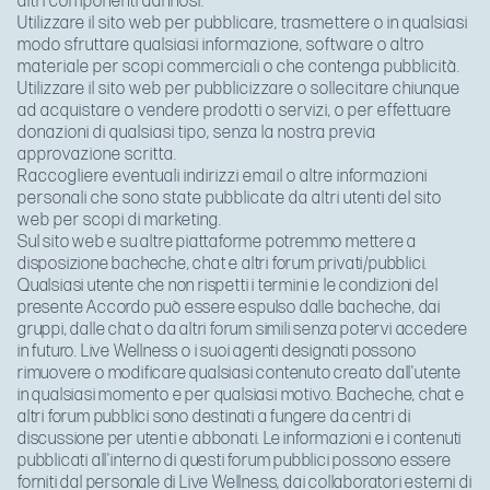
altri componenti dannosi.
Utilizzare il sito web per pubblicare, trasmettere o in qualsiasi
modo sfruttare qualsiasi informazione, software o altro
materiale per scopi commerciali o che contenga pubblicità.
Utilizzare il sito web per pubblicizzare o sollecitare chiunque
ad acquistare o vendere prodotti o servizi, o per effettuare
donazioni di qualsiasi tipo, senza la nostra previa
approvazione scritta.
Raccogliere eventuali indirizzi email o altre informazioni
personali che sono state pubblicate da altri utenti del sito
web per scopi di marketing.
Sul sito web e su altre piattaforme potremmo mettere a
disposizione bacheche, chat e altri forum privati/pubblici.
Qualsiasi utente che non rispetti i termini e le condizioni del
presente Accordo può essere espulso dalle bacheche, dai
gruppi, dalle chat o da altri forum simili senza potervi accedere
in futuro. Live Wellness o i suoi agenti designati possono
rimuovere o modificare qualsiasi contenuto creato dall'utente
in qualsiasi momento e per qualsiasi motivo. Bacheche, chat e
altri forum pubblici sono destinati a fungere da centri di
discussione per utenti e abbonati. Le informazioni e i contenuti
pubblicati all'interno di questi forum pubblici possono essere
forniti dal personale di Live Wellness, dai collaboratori esterni di