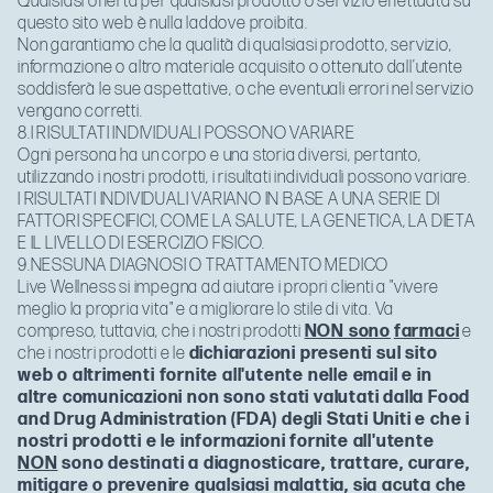
Qualsiasi offerta per qualsiasi prodotto o servizio effettuata su
questo sito web è nulla laddove proibita.
Non garantiamo che la qualità di qualsiasi prodotto, servizio,
informazione o altro materiale acquisito o ottenuto dall’utente
soddisferà le sue aspettative, o che eventuali errori nel servizio
vengano corretti.
8.I RISULTATI INDIVIDUALI POSSONO VARIARE
Ogni persona ha un corpo e una storia diversi, pertanto,
utilizzando i nostri prodotti, i risultati individuali possono variare.
I RISULTATI INDIVIDUALI VARIANO IN BASE A UNA SERIE DI
FATTORI SPECIFICI, COME LA SALUTE, LA GENETICA, LA DIETA
E IL LIVELLO DI ESERCIZIO FISICO.
9.NESSUNA DIAGNOSI O TRATTAMENTO MEDICO
Live Wellness si impegna ad aiutare i propri clienti a "vivere
meglio la propria vita" e a migliorare lo stile di vita. Va
compreso, tuttavia, che i nostri prodotti
NON sono
farmaci
e
che i nostri prodotti e le
dichiarazioni presenti sul sito
web o altrimenti fornite all'utente nelle email e in
altre comunicazioni non sono stati valutati dalla Food
and Drug Administration (FDA) degli Stati Uniti e che i
nostri prodotti e le informazioni fornite all'utente
NON
sono destinati a diagnosticare, trattare, curare,
mitigare o prevenire qualsiasi malattia, sia acuta che